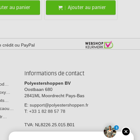
uter au panier
Ajouter au panier
e crédit ou PayPal
Informations de contact
Polyestershoppen BV
 bod…
Oostbaan 680
poxy…
2841ML
Moordrecht
Pays-Bas
ants…
E:
support@polyestershoppen.fr
n caou…
T:
+33 1 82 88 57 78
str…
TVA:
NL8226.25.015.B01
1