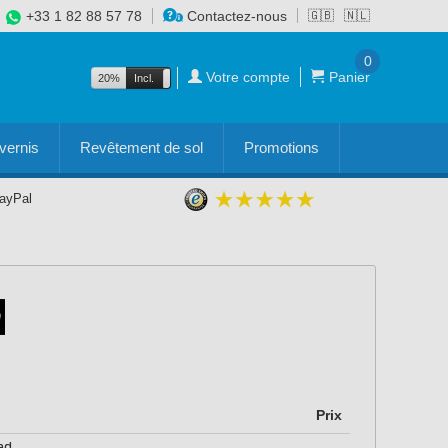
+33 1 82 88 57 78
Contactez-nous
🇬🇧
🇳🇱
0
Votre compte
Panier
20%
Incl.
Excl.
vernis
Revêtement de sol
Promotions
PayPal
Prix