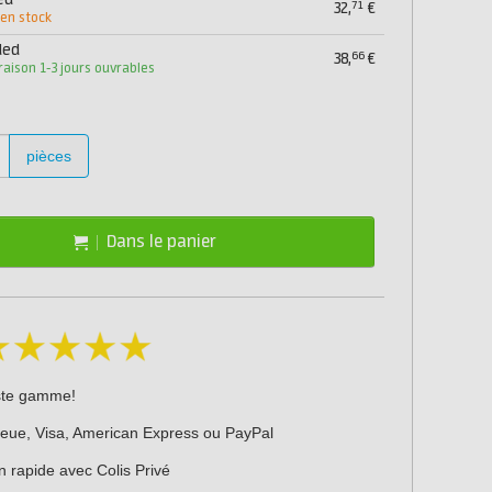
ed
71
32,
€
 en stock
ded
66
38,
€
vraison 1-3 jours ouvrables
pièces
Dans le panier
ste gamme!
leue, Visa, American Express ou PayPal
n rapide avec Colis Privé