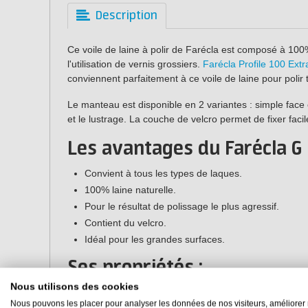
Description
Ce voile de laine à polir de Farécla est composé à 100
l'utilisation de vernis grossiers.
Farécla Profile 100 Extr
conviennent parfaitement à ce voile de laine pour polir 
Le manteau est disponible en 2 variantes : simple face 
et le lustrage. La couche de velcro permet de fixer fac
Les avantages du Farécla G 
Convient à tous les types de laques.
100% laine naturelle.
Pour le résultat de polissage le plus agressif.
Contient du velcro.
Idéal pour les grandes surfaces.
Ses propriétés :
Nous utilisons des cookies
Marque :
Farécla
Nous pouvons les placer pour analyser les données de nos visiteurs, améliorer 
Dimensions :
ø200 mm (simple face ou double face)