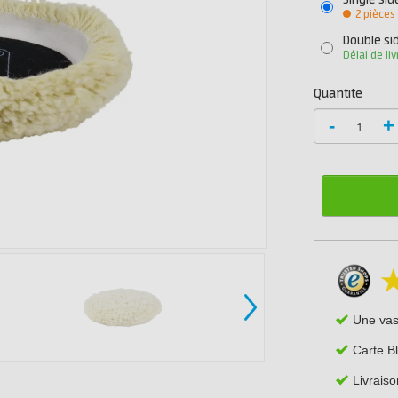
Single sid
2 pièces
Double si
Délai de li
Quantité
-
+
Une va
Carte B
Livraiso