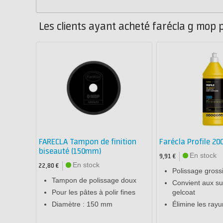
Les clients ayant acheté farécla g mop p
FARECLA Tampon de finition
Farécla Profile 20
biseauté (150mm)
En stock
9,91 €
En stock
22,80 €
Polissage gross
Tampon de polissage doux
Convient aux su
Pour les pâtes à polir fines
gelcoat
Diamètre : 150 mm
Élimine les ray