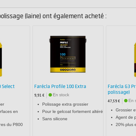
olissage (laine) ont également acheté :
0 Select
Farécla Profile 100 Extra
Farécla G3 P
polissage)
En stock
9,91 €
En 
47,59 €
ier
Polissage extra grossier
Grossier et
rfaces en
Pour le gelcoat fortement altéré
Agent de p
Sans silicone
ures du P800
20% plus e