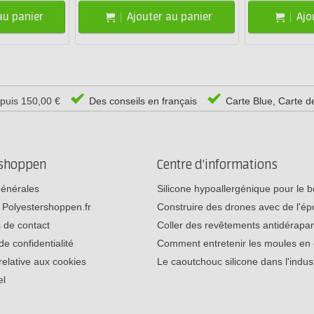
au panier
Ajouter au panier
Ajo
epuis 150,00 €
Des conseils en français
Carte Blue, Carte d
rshoppen
Centre d'informations
générales
Silicone hypoallergénique pour le
 Polyestershoppen.fr
Construire des drones avec de l'é
 de contact
Coller des revêtements antidérap
de confidentialité
Comment entretenir les moules e
relative aux cookies
Le caoutchouc silicone dans l'indu
el