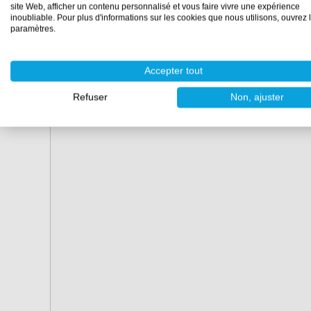
site Web, afficher un contenu personnalisé et vous faire vivre une expérience
Utilisation :
mécanique
inoubliable. Pour plus d'informations sur les cookies que nous utilisons, ouvrez 
paramètres.
Accepter tout
Refuser
Non, ajuster