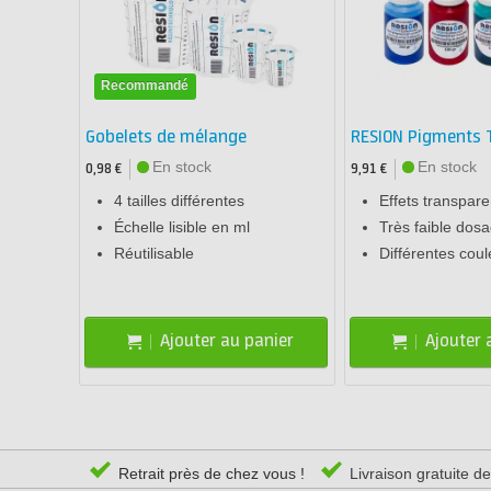
Recommandé
Gobelets de mélange
RESION Pigments 
En stock
En stock
0,98 €
9,91 €
4 tailles différentes
Effets transpare
Échelle lisible en ml
Très faible dos
Réutilisable
Différentes coul
Ajouter au panier
Ajouter 
Retrait près de chez vous !
Livraison gratuite d