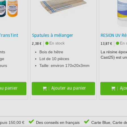
TransTint
Spatules à mélanger
RESION UV Ré
En stock
En 
2,38 €
13,87 €
nts
Bois de hêtre
La résine ép
Cast25) est u
age
Lot de 10 pièces
eurs
Taille: environ 170x20x3mm
au panier
Ajouter au panier
Ajo
epuis 150,00 €
Des conseils en français
Carte Blue, Carte d