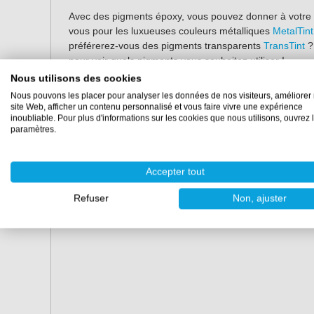
Avec des pigments époxy, vous pouvez donner à votre 
vous pour les luxueuses couleurs métalliques
MetalTint
préférerez-vous des pigments transparents
TransTint
?
pour voir quels pigments vous souhaitez utiliser !
Nous utilisons des cookies
Les caractéristiques :
Nous pouvons les placer pour analyser les données de nos visiteurs, améliorer 
site Web, afficher un contenu personnalisé et vous faire vivre une expérience
Forma :
Boîte à crayons
inoubliable. Pour plus d'informations sur les cookies que nous utilisons, ouvrez 
paramètres.
Matériel:
Silicone
Les dimensions :
Accepter tout
Longueur :
11,5 cm
Refuser
Non, ajuster
Largeur :
8,5 cm
Contenu :
360 grammes d'époxy