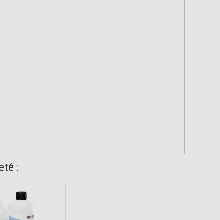
eté :