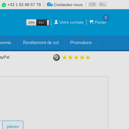
+33 1 82 88 57 78
Contactez-nous
🇬🇧
🇳🇱
0
Votre compte
Panier
20%
Incl.
Excl.
vernis
Revêtement de sol
Promotions
PayPal
pièces