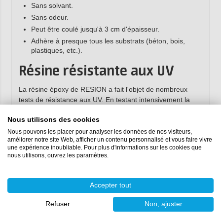
Sans solvant.
Sans odeur.
Peut être coulé jusqu'à 3 cm d'épaisseur.
Adhère à presque tous les substrats (béton, bois,
plastiques, etc.).
Résine résistante aux UV
La résine époxy de RESION a fait l'objet de nombreux
tests de résistance aux UV. En testant intensivement la
résine pendant une longue période dans une cabine UV
Nous utilisons des cookies
spécialement conçue, nous pouvons garantir la meilleure
qualité et une large applicabilité. La résine résistante aux
Nous pouvons les placer pour analyser les données de nos visiteurs,
améliorer notre site Web, afficher un contenu personnalisé et vous faire vivre
UV est donc idéale pour les œuvres d'art, les tables, les
une expérience inoubliable. Pour plus d'informations sur les cookies que
bijoux, les comptoirs et bien plus encore.
nous utilisons, ouvrez les paramètres.
Remarque :
pour les applications extérieures,
nous recommandons de vernir l'époxy avec une
Accepter tout
laque DD
transparente
Refuser
Non, ajuster