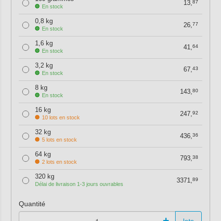
13,
87
En stock
0,8 kg
26,
77
En stock
1,6 kg
41,
64
En stock
3,2 kg
67,
43
En stock
8 kg
143,
80
En stock
16 kg
247,
92
10 lots en stock
32 kg
436,
36
5 lots en stock
64 kg
793,
38
2 lots en stock
320 kg
3371,
89
Délai de livraison 1-3 jours ouvrables
Quantité
-
+