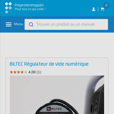
Polyestershoppen
0
Pour tout ce qui colle !
Menu
Trouver un produit ou un manuel
BILTEC Régulateur de vide numérique