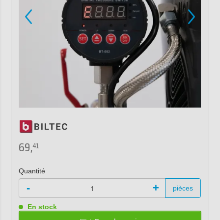
69,
41
Quantité
-
+
pièces
En stock