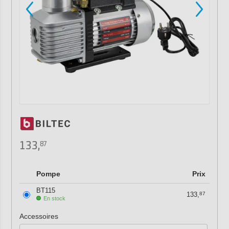
133,
87
Pompe
Prix
BT115
133,
87
En stock
Accessoires