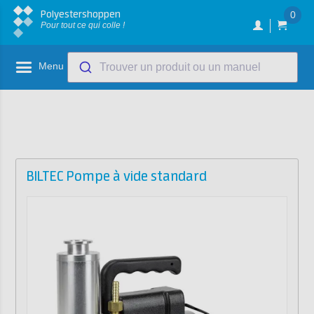
Polyestershoppen
0
Pour tout ce qui colle !
Menu
Trouver un produit ou un manuel
BILTEC Pompe à vide standard