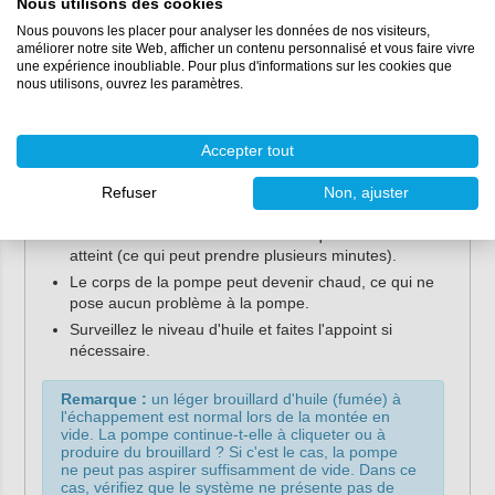
Nous utilisons des cookies
moitié du voyant.
Nous pouvons les placer pour analyser les données de nos visiteurs,
Vérifiez que le raccord cannelé est bien serré et que
améliorer notre site Web, afficher un contenu personnalisé et vous faire vivre
l'anneau en caoutchouc est présent.
une expérience inoubliable. Pour plus d'informations sur les cookies que
nous utilisons, ouvrez les paramètres.
Raccordez la pompe à votre projet sans fuite.
Pendant l'utilisation :
Accepter tout
Mettez la pompe en marche à l'aide de l'interrupteur
situé à l'arrière.
Refuser
Non, ajuster
La pompe émet d'abord un bruit de cliquetis, qui se
transforme en bourdonnement lorsque le vide est
atteint (ce qui peut prendre plusieurs minutes).
Le corps de la pompe peut devenir chaud, ce qui ne
pose aucun problème à la pompe.
Surveillez le niveau d'huile et faites l'appoint si
nécessaire.
Remarque :
un léger brouillard d'huile (fumée) à
l'échappement est normal lors de la montée en
vide. La pompe continue-t-elle à cliqueter ou à
produire du brouillard ? Si c'est le cas, la pompe
ne peut pas aspirer suffisamment de vide. Dans ce
cas, vérifiez que le système ne présente pas de