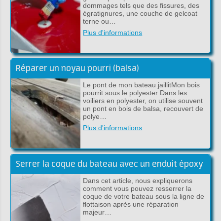
dommages tels que des fissures, des
égratignures, une couche de gelcoat
terne ou…
Plus d'informations
Réparer un noyau pourri (balsa)
Le pont de mon bateau jaillitMon bois
pourrit sous le polyester Dans les
voiliers en polyester, on utilise souvent
un pont en bois de balsa, recouvert de
polye…
Plus d'informations
Serrer la coque du bateau avec un enduit époxy
Dans cet article, nous expliquerons
comment vous pouvez resserrer la
coque de votre bateau sous la ligne de
flottaison après une réparation
majeur…