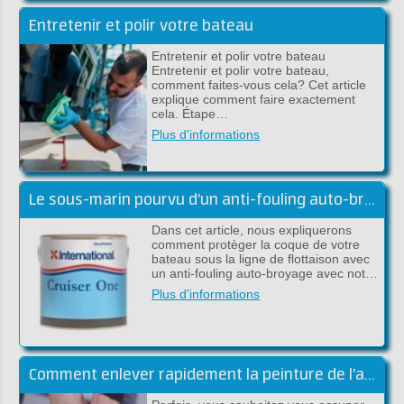
Entretenir et polir votre bateau
Entretenir et polir votre bateau
Entretenir et polir votre bateau,
comment faites-vous cela? Cet article
explique comment faire exactement
cela. Étape…
Plus d'informations
Le sous-marin pourvu d'un anti-fouling auto-broyant
Dans cet article, nous expliquerons
comment protèger la coque de votre
bateau sous la ligne de flottaison avec
un anti-fouling auto-broyage avec not…
Plus d'informations
Comment enlever rapidement la peinture de l'acier ou du polyester?