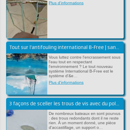
Plus d'informations
Tout sur l'antifouling international B-Free | sans biocides
Vous luttez contre l'encrassement sous
l'eau tout en respectant
l'environnement ? Le tout nouveau
système International B-Free est le
système d'&e…
Plus d'informations
3 façons de sceller les trous de vis avec du polyester
De nombreux bateaux en sont pourvus
: des trous redondants dont il ne reste
rien. À un moment donné, une pièce
d'accastillage, un support o…