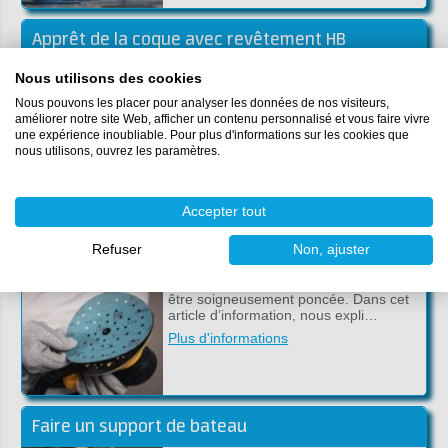
Apprêt de la coque avec revêtement HB
Assurez-vous de dégraisser et de
Nous utilisons des cookies
nettoyer le bateau à l'acétone après le
Nous pouvons les placer pour analyser les données de nos visiteurs,
ponçage et autre action. Puis appliquer
améliorer notre site Web, afficher un contenu personnalisé et vous faire vivre
l’appr…
une expérience inoubliable. Pour plus d'informations sur les cookies que
Plus d'informations
nous utilisons, ouvrez les paramètres.
Accepter tout
Poncer votre bateau
Refuser
Non, ajuster
Avant de pouvoir appliquer une
peinture sur votre bateau, celle-ci doit
être soigneusement poncée. Dans cet
article d’information, nous expli…
Plus d'informations
Faire un support de bateau