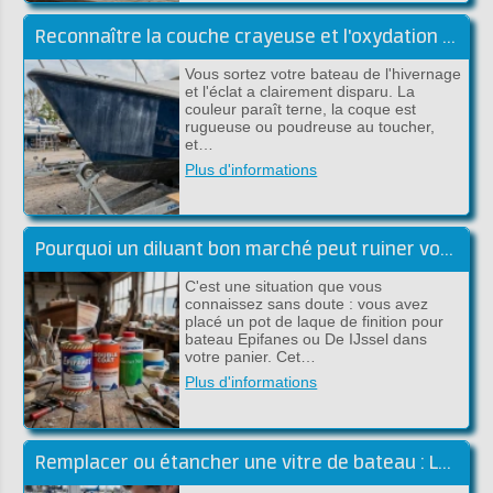
Reconnaître la couche crayeuse et l'oxydation du gelcoat
Vous sortez votre bateau de l'hivernage
et l'éclat a clairement disparu. La
couleur paraît terne, la coque est
rugueuse ou poudreuse au toucher,
et…
Plus d'informations
Pourquoi un diluant bon marché peut ruiner votre peinture haut de gamme
C'est une situation que vous
connaissez sans doute : vous avez
placé un pot de laque de finition pour
bateau Epifanes ou De IJssel dans
votre panier. Cet…
Plus d'informations
Remplacer ou étancher une vitre de bateau : Le guide complet (Sika)