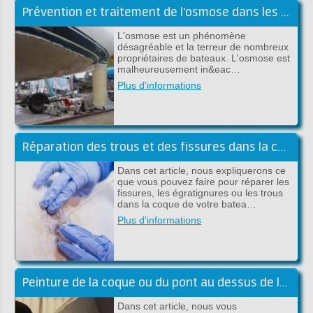
Prévention et traitement de l'osmose dans les bateaux en polyester
L'osmose est un phénomène
désagréable et la terreur de nombreux
propriétaires de bateaux. L'osmose est
malheureusement in&eac…
Plus d'informations
Réparation des trous et des fissures dans la coque au-dessus de la ligne de flottaison
Dans cet article, nous expliquerons ce
que vous pouvez faire pour réparer les
fissures, les égratignures ou les trous
dans la coque de votre batea…
Plus d'informations
Peinture de la coque ou du pont au dessus de la flottaison
Dans cet article, nous vous