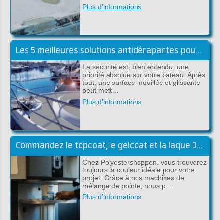
Plus d'informations
Les 5 meilleures solutions antidérapantes pour l'embarqué
La sécurité est, bien entendu, une
priorité absolue sur votre bateau. Après
tout, une surface mouillée et glissante
peut mett…
Plus d'informations
Commandez le topcoat, le gelcoat et la laque DD dans la couleur souhaitée
Chez Polyestershoppen, vous trouverez
toujours la couleur idéale pour votre
projet. Grâce à nos machines de
mélange de pointe, nous p…
Plus d'informations