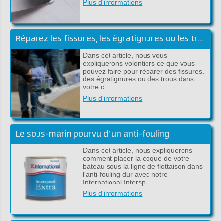
Plus d'informations
Réparez les fissures, les égratignures ou les trous sous la ligne de flottaison
Dans cet article, nous vous
expliquerons volontiers ce que vous
pouvez faire pour réparer des fissures,
des égratignures ou des trous dans
votre c…
Plus d'informations
Le sous-marin pourvu d' un anti-fouling
Dans cet article, nous expliquerons
comment placer la coque de votre
bateau sous la ligne de flottaison dans
l'anti-fouling dur avec notre
International Intersp…
Plus d'informations