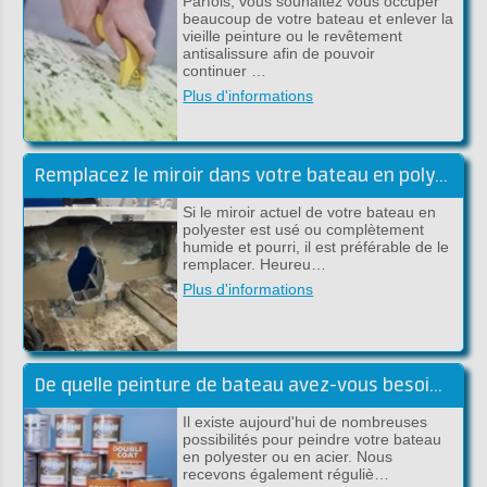
Parfois, vous souhaitez vous occuper
beaucoup de votre bateau et enlever la
vieille peinture ou le revêtement
antisalissure afin de pouvoir
continuer …
Plus d'informations
Remplacez le miroir dans votre bateau en polyester
Si le miroir actuel de votre bateau en
polyester est usé ou complètement
humide et pourri, il est préférable de le
remplacer. Heureu…
Plus d'informations
De quelle peinture de bateau avez-vous besoin? Nous vous aidons à chooisir!
Il existe aujourd'hui de nombreuses
possibilités pour peindre votre bateau
en polyester ou en acier. Nous
recevons également réguliè…