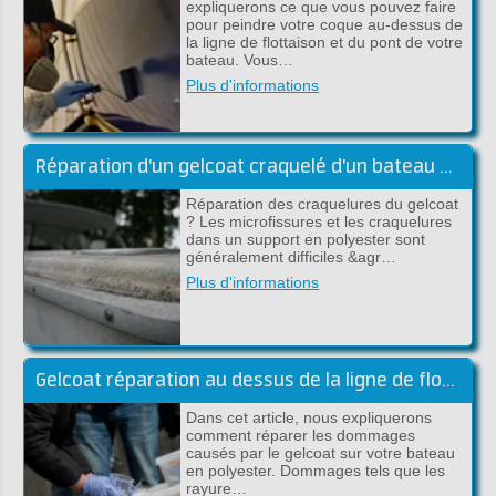
expliquerons ce que vous pouvez faire
pour peindre votre coque au-dessus de
la ligne de flottaison et du pont de votre
bateau. Vous…
Plus d'informations
Réparation d'un gelcoat craquelé d'un bateau en polyester
Réparation des craquelures du gelcoat
? Les microfissures et les craquelures
dans un support en polyester sont
généralement difficiles &agr…
Plus d'informations
Gelcoat réparation au dessus de la ligne de flottaison
Dans cet article, nous expliquerons
comment réparer les dommages
causés par le gelcoat sur votre bateau
en polyester. Dommages tels que les
rayure…