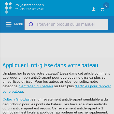
Polyestershoppen
0
Pour tout ce qui colle !
Menu
Trouver un produit ou un manuel
Appliquer l' nti-glisse dans votre bateau
Un plancher lisse de votre bateau? Lisez dans cet article comment
appliquer un bon antidérapant pour que vous ne glissiez plus sur
un sol lisse et lisse. Pour les autres articles, consultez notre
catégorie
d’entretien du bateau
ou lisez plus
d’articles pour rénover
votre bateau
.
Coltech GripElast
est un revêtement antidérapant semblable à du
caoutchouc pour les ponts de bateau, les bacs et autres endroits
où un antidérapant est requis. Ce revêtement antidérapant à 1
composant est facile à appliquer au rouleau et sèche rapidement.