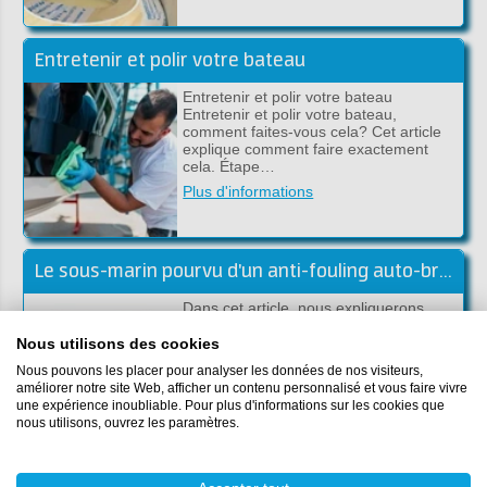
Entretenir et polir votre bateau
Entretenir et polir votre bateau
Entretenir et polir votre bateau,
comment faites-vous cela? Cet article
explique comment faire exactement
cela. Étape…
Plus d'informations
Le sous-marin pourvu d'un anti-fouling auto-broyant
Dans cet article, nous expliquerons
comment protèger la coque de votre
bateau sous la ligne de flottaison avec
Nous utilisons des cookies
un anti-fouling auto-broyage avec not…
Nous pouvons les placer pour analyser les données de nos visiteurs,
Plus d'informations
améliorer notre site Web, afficher un contenu personnalisé et vous faire vivre
une expérience inoubliable. Pour plus d'informations sur les cookies que
nous utilisons, ouvrez les paramètres.
Comment enlever rapidement la peinture de l'acier ou du polyester?