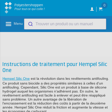
Polyestershoppen
0
Pour tout ce qui colle !
Menu
Trouver un produit ou un manuel
Instructions de traitement pour Hempel Silic
One
Hempel Silic One
est la révolution dans les revêtements antifouling.
Ce produit sans biocide a des propriétés similaires à celles d'un
antifouling. Cependant, Silic One est un produit à base de silicone
hydrogel auquel les organismes n'adhèrent pas. En outre, le
revêtement antifouling est facile à enlever et peut être réappliqué
sans problème. Un autre avantage de la libération de
l'encrassement est la réduction des coûts à partir de la deuxième
année. Hempel Silic One réduit la friction et augmente la vitesse et
les économies de carburant.