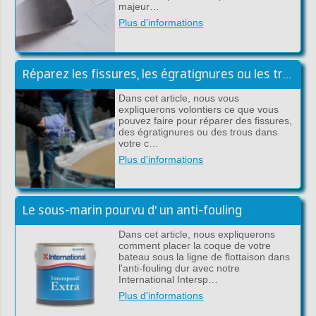
majeur…
Plus d'informations
Réparez les fissures, les égratignures ou les trous sous la ligne de flottaison
Dans cet article, nous vous
expliquerons volontiers ce que vous
pouvez faire pour réparer des fissures,
des égratignures ou des trous dans
votre c…
Plus d'informations
Le sous-marin pourvu d' un anti-fouling
Dans cet article, nous expliquerons
comment placer la coque de votre
bateau sous la ligne de flottaison dans
l'anti-fouling dur avec notre
International Intersp…
Plus d'informations