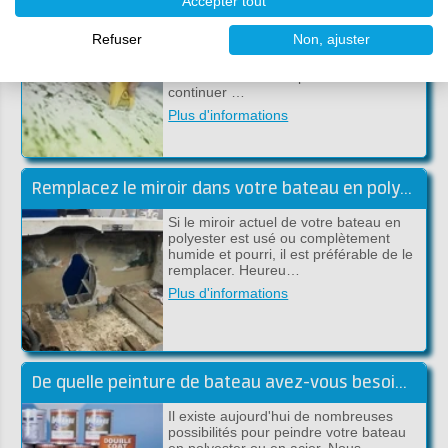
Accepter tout
Parfois, vous souhaitez vous occuper
Refuser
Non, ajuster
beaucoup de votre bateau et enlever la
vieille peinture ou le revêtement
antisalissure afin de pouvoir
continuer …
Plus d'informations
Remplacez le miroir dans votre bateau en polyester
Si le miroir actuel de votre bateau en
polyester est usé ou complètement
humide et pourri, il est préférable de le
remplacer. Heureu…
Plus d'informations
De quelle peinture de bateau avez-vous besoin? Nous vous aidons à chooisir!
Il existe aujourd'hui de nombreuses
possibilités pour peindre votre bateau
en polyester ou en acier. Nous