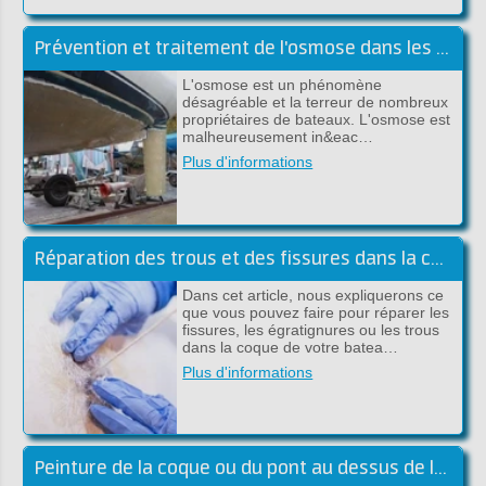
Prévention et traitement de l'osmose dans les bateaux en polyester
L'osmose est un phénomène
désagréable et la terreur de nombreux
propriétaires de bateaux. L'osmose est
malheureusement in&eac…
Plus d'informations
Réparation des trous et des fissures dans la coque au-dessus de la ligne de flottaison
Dans cet article, nous expliquerons ce
que vous pouvez faire pour réparer les
fissures, les égratignures ou les trous
dans la coque de votre batea…
Plus d'informations
Peinture de la coque ou du pont au dessus de la flottaison