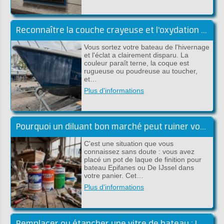
Reconnaître la couche crayeuse et l'oxydation du gelcoat
Vous sortez votre bateau de l'hivernage
et l'éclat a clairement disparu. La
couleur paraît terne, la coque est
rugueuse ou poudreuse au toucher,
et…
Plus d'informations
Pourquoi un diluant bon marché peut ruiner votre peinture haut de gamme
C'est une situation que vous
connaissez sans doute : vous avez
placé un pot de laque de finition pour
bateau Epifanes ou De IJssel dans
votre panier. Cet…
Plus d'informations
Remplacer ou étancher une vitre de bateau : Le guide complet (Sika)