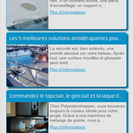
rien. À un moment donné, une pièce
d'accastillage, un support o…
Plus d'informations
Les 5 meilleures solutions antidérapantes pour l'embarqué
La sécurité est, bien entendu, une
priorité absolue sur votre bateau. Après
tout, une surface mouillée et glissante
peut mett…
Plus d'informations
Commandez le topcoat, le gelcoat et la laque DD dans la couleur souhaitée
Chez Polyestershoppen, vous trouverez
toujours la couleur idéale pour votre
projet. Grâce à nos machines de
mélange de pointe, nous p…
Plus d'informations