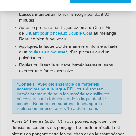
Mélangez délicatement les deux composants et raclez
bien le côté et le fond du récipient de mélange.
Laissez maintenant le vernis réagir pendant 30
minutes ;
Après le prétraitement, ajoutez environ 3 à 5 %
de
Diluant pour pinceaux Double Coat
au mélange.
Remuez bien à nouveau.
Appliquez la laque DD de manière uniforme à l'aide
d'un
rouleau en mousse
*, d'un pinceau ou d'un
pulvérisateur ;
Roulez ou lissez la surface immédiatement, sans
exercer une force excessive.
*Conseil :
Avec cet
ensemble de matériels
accessoires pour la laque DD
, vous disposez
immédiatement de tous les matériaux auxiliaires
nécessaires à la fabrication de la laque double
couche. Nous recommandons de changer le
rouleau en mousse après 15 à 30 minutes.
Après 24 heures (à 20 °C), vous pouvez appliquer une
deuxième couche sans ponçage. Le meilleur résultat est
obtenu en ponçant entre les couches et en laissant sécher