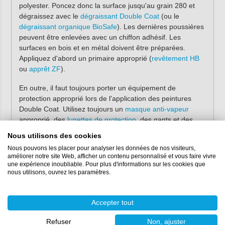
polyester. Poncez donc la surface jusqu'au grain 280 et
dégraissez avec le
dégraissant Double Coat
(ou le
dégraissant organique BioSafe
). Les dernières poussières
peuvent être enlevées avec un chiffon adhésif. Les
surfaces en bois et en métal doivent être préparées.
Appliquez d'abord un primaire approprié (
revêtement HB
ou
apprêt ZF
).
En outre, il faut toujours porter un équipement de
protection approprié lors de l'application des peintures
Double Coat. Utilisez toujours un
masque anti-vapeur
approprié, des
lunettes de protection
, des gants et des
vêtements couverts.
Nous utilisons des cookies
Nous pouvons les placer pour analyser les données de nos visiteurs,
La laque DD s'applique en suivant les étapes suivantes :
améliorer notre site Web, afficher un contenu personnalisé et vous faire vivre
une expérience inoubliable. Pour plus d'informations sur les cookies que
Ouvrez et remuez le composant de base et pesez la
nous utilisons, ouvrez les paramètres.
quantité souhaitée dans un gobelet de mélange
propre. Utilisez toujours une
balance (numérique)
pour
la pesée ;
Accepter tout
Ajoutez ensuite le durcisseur dans le rapport correct
avec la résine (67:33) ;
Refuser
Non, ajuster