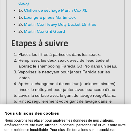
doux)
1x
Chiffon de séchage Martin Cox XL
1x
Eponge à pneus Martin Cox
2x
Martin Cox Heavy Duty Bucket 15 litres
2x
Martin Cox Grit Guard
Etapes à suivre
Placez les filtres à particules dans les seaux.
Remplissez les deux seaux avec de l'eau tiède et
ajoutez le shampooing Farécla G3 Pro dans un seau.
Vaporisez le nettoyant pour jantes Farécla sur les
jantes.
Après le changement de couleur (quelques minutes),
rincez le nettoyant pour jantes avec beaucoup d'eau.
Lavez la surface avec le gant de lavage rouge/blanc.
Rincez régulièrement votre gant de lavage dans le
seau sans shampooing.
Plongez à nouveau votre gant de lavage dans le seau
Nous utilisons des cookies
contenant le shampooing pour voitures et nettoyez
Nous pouvons les placer pour analyser les données de nos visiteurs,
l'ensemble du véhicule.
améliorer notre site Web, afficher un contenu personnalisé et vous faire vivre
une expérience inoubliable. Pour plus d'informations sur les cookies que
Rincez la surface lavée à grande eau, en éliminant