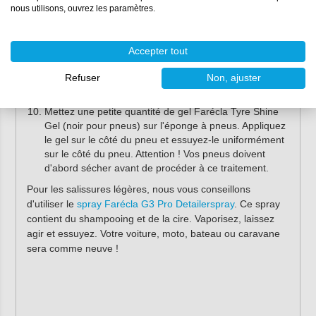
nous utilisons, ouvrez les paramètres.
toutes les saletés détachées et les restes de
shampooing de la surface traitée.
Séchez la surface avec la serviette de séchage (en
Accepter tout
séchant la surface, vous évitez les taches de craie et
vous avez un véhicule sec lorsque vous revenez de la
Refuser
Non, ajuster
station de lavage, ce qui empêche la saleté et la
poussière d'adhérer à votre voiture propre).
Mettez une petite quantité de gel Farécla Tyre Shine
Gel (noir pour pneus) sur l'éponge à pneus. Appliquez
le gel sur le côté du pneu et essuyez-le uniformément
sur le côté du pneu. Attention ! Vos pneus doivent
d'abord sécher avant de procéder à ce traitement.
Pour les salissures légères, nous vous conseillons
d'utiliser le
spray Farécla G3 Pro Detailerspray
. Ce spray
contient du shampooing et de la cire. Vaporisez, laissez
agir et essuyez. Votre voiture, moto, bateau ou caravane
sera comme neuve !