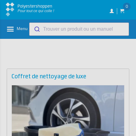
Polyestershoppen
0
Pour tout ce qui colle !
Menu
Trouver un produit ou un manuel
Coffret de nettoyage de luxe