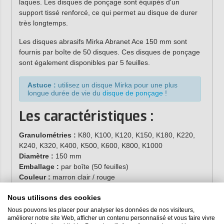
laques.
Les disques de ponçage sont équipés d'un
support tissé renforcé, ce qui permet au disque de durer
très longtemps.
Les disques abrasifs Mirka Abranet Ace 150 mm sont
fournis par boîte de 50 disques.
Ces disques de ponçage
sont également disponibles par 5 feuilles.
Astuce :
utilisez un disque Mirka pour une plus
longue durée de vie du
disque de ponçage
!
Les caractéristiques :
Granulométries :
K80, K100, K120, K150, K180, K220,
K240, K320, K400, K500, K600, K800, K1000
Diamètre :
150 mm
Emballage :
par boîte (50 feuilles)
Couleur :
marron clair / rouge
Base :
polyamide / polyester
Nous utilisons des cookies
Version :
velcro (velcro)
Grain :
céramique
Nous pouvons les placer pour analyser les données de nos visiteurs,
améliorer notre site Web, afficher un contenu personnalisé et vous faire vivre
Collage :
résine