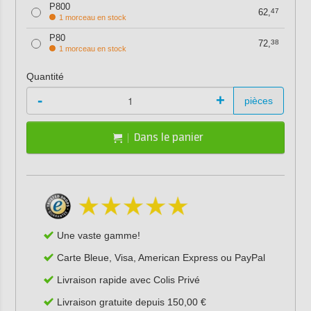
P800
62,
47
1 morceau en stock
P80
72,
38
1 morceau en stock
Quantité
-
+
pièces
Dans le panier
Une vaste gamme!
Carte Bleue, Visa, American Express ou PayPal
Livraison rapide avec Colis Privé
Livraison gratuite depuis 150,00 €