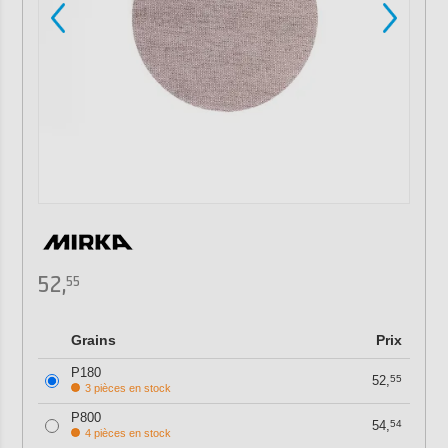
52,
55
Grains
Prix
P180
52,
55
3 pièces en stock
P800
54,
54
4 pièces en stock