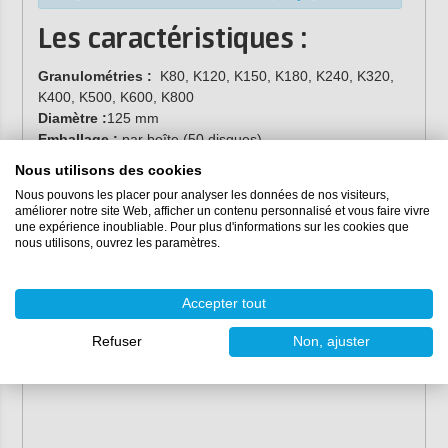
Les caractéristiques :
Granulométries :
K80, K120, K150, K180, K240, K320,
K400, K500, K600, K800
Diamètre :
125 mm
Emballage :
par boîte (50 disques)
Couleur :
marron clair / rouge
Nous utilisons des cookies
Base :
polyamide / polyester
Nous pouvons les placer pour analyser les données de nos visiteurs,
Version :
velcro (velcro)
améliorer notre site Web, afficher un contenu personnalisé et vous faire vivre
Grain :
céramique
une expérience inoubliable. Pour plus d'informations sur les cookies que
nous utilisons, ouvrez les paramètres.
Collage :
résine
Accepter tout
Refuser
Non, ajuster