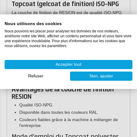
Topcoat (gelcoat de finition) ISO-NPG
La couche de finition de RESION est de qualité ISO-NPG.
Cela confère à la couche de finition polyester une qualité
Nous utilisons des cookies
supérieure. Les avantages d'une couche de finition
Nous pouvons les placer pour analyser les données de nos visiteurs,
certifiée ISO-NPG sont notamment une meilleure tenue
améliorer notre site Web, afficher un contenu personnalisé et vous faire vivre
des couleurs, un niveau de brillance plus élevé et une
une expérience inoubliable. Pour plus d'informations sur les cookies que
meilleure résistance aux produits chimiques. En outre, un
nous utilisons, ouvrez les paramètres.
revêtement ISO-NPG est plus résistant aux rayons UV, à
l'eau et aux températures élevées
Accepter tout
Notre conseil :
n'oubliez pas de commander la
bonne quantité de
durcisseur MEKP
Refuser
Non, ajuster
Avantages de la couche de finition
RESION
Qualité ISO-NPG.
Disponible dans toutes les couleurs RAL.
Couleurs fiables grâce à la machine à mélanger de
l'entreprise.