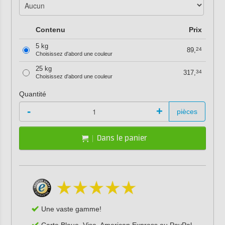
Contenu
Prix
5 kg
89,
24
Choisissez d'abord une couleur
25 kg
317,
34
Choisissez d'abord une couleur
Quantité
-
+
pièces
Dans le panier
Une vaste gamme!
Carte Bleue, Visa, American Express ou PayPal