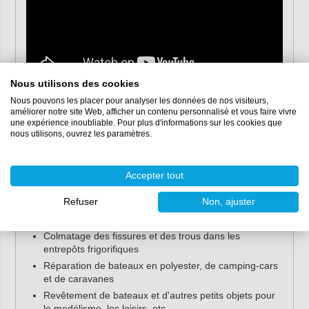
Nous utilisons des cookies
Applications
Nous pouvons les placer pour analyser les données de nos visiteurs,
améliorer notre site Web, afficher un contenu personnalisé et vous faire vivre
une expérience inoubliable. Pour plus d'informations sur les cookies que
Le kit de réparation polyester peut être utilisé pour les
nous utilisons, ouvrez les paramètres.
applications suivantes :
Réparation des fissures et des dommages sur les
Accepter tout
spoilers, les pare-chocs et les jupes des voitures de
sport
Refuser
Non, ajuster
Colmatage des fuites dans les étangs, les jacuzzis, les
jacuzzis et les piscines
Colmatage des fissures et des trous dans les
entrepôts frigorifiques
Réparation de bateaux en polyester, de camping-cars
et de caravanes
Revêtement de bateaux et d'autres petits objets pour
le modélisme, les loisirs, etc