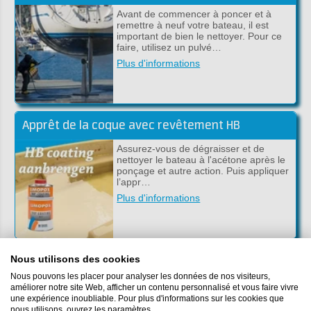
Avant de commencer à poncer et à
remettre à neuf votre bateau, il est
important de bien le nettoyer. Pour ce
faire, utilisez un pulvé…
Plus d'informations
Apprêt de la coque avec revêtement HB
Assurez-vous de dégraisser et de
nettoyer le bateau à l'acétone après le
ponçage et autre action. Puis appliquer
l’appr…
Plus d'informations
Poncer votre bateau
Nous utilisons des cookies
Nous pouvons les placer pour analyser les données de nos visiteurs,
Avant de pouvoir appliquer une
améliorer notre site Web, afficher un contenu personnalisé et vous faire vivre
peinture sur votre bateau, celle-ci doit
une expérience inoubliable. Pour plus d'informations sur les cookies que
être soigneusement poncée. Dans cet
nous utilisons, ouvrez les paramètres.