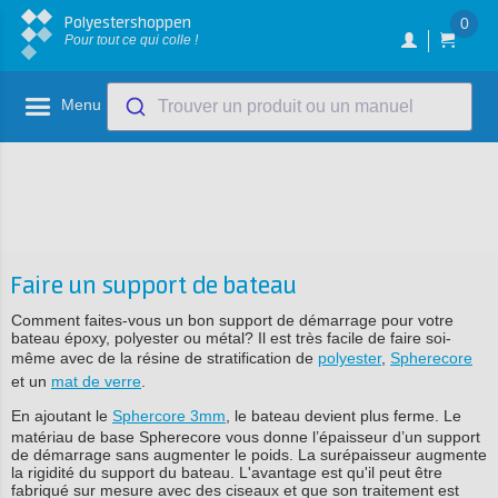
Polyestershoppen
0
Pour tout ce qui colle !
Menu
Trouver un produit ou un manuel
Faire un support de bateau
Comment faites-vous un bon support de démarrage pour votre
bateau époxy, polyester ou métal? Il est très facile de faire soi-
même avec de la résine de stratification de
polyester
,
Spherecore
et un
mat de verre
.
En ajoutant le
Sphercore 3mm
, le bateau devient plus ferme. Le
matériau de base Spherecore vous donne l’épaisseur d’un support
de démarrage sans augmenter le poids. La surépaisseur augmente
la rigidité du support du bateau. L'avantage est qu'il peut être
fabriqué sur mesure avec des ciseaux et que son traitement est