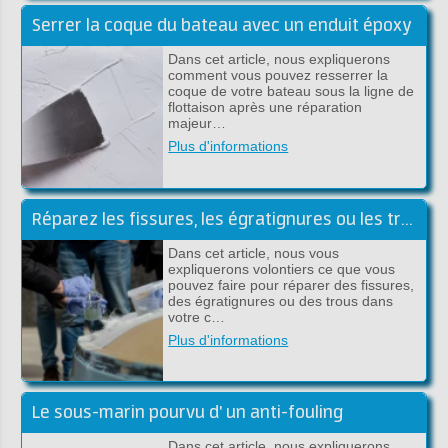
Serrer la coque du bateau avec un enduit époxy
Dans cet article, nous expliquerons
comment vous pouvez resserrer la
coque de votre bateau sous la ligne de
flottaison après une réparation
majeur…
Plus d'informations
Réparez les fissures, les égratignures ou les trous sous la ligne de flottaison
Dans cet article, nous vous
expliquerons volontiers ce que vous
pouvez faire pour réparer des fissures,
des égratignures ou des trous dans
votre c…
Plus d'informations
Le sous-marin pourvu d' un anti-fouling
Dans cet article, nous expliquerons