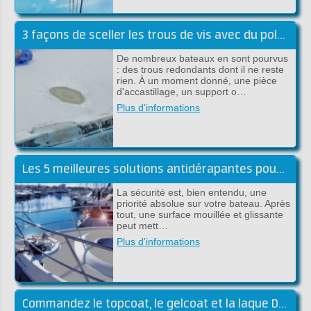
3 façons de sceller les trous de vis avec du polyester
De nombreux bateaux en sont pourvus
: des trous redondants dont il ne reste
rien. À un moment donné, une pièce
d'accastillage, un support o…
Plus d'informations
Les 5 meilleures solutions antidérapantes pour l'embarqué
La sécurité est, bien entendu, une
priorité absolue sur votre bateau. Après
tout, une surface mouillée et glissante
peut mett…
Plus d'informations
Commandez le topcoat, le gelcoat et la laque DD dans la couleur souhaitée