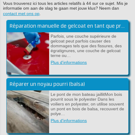
Vous trouverez ici tous les articles relatifs à 44 sur ce sujet. Mis je
informatie om aan de slag te gaan met jouw klus? Neem dan
contact met ons op
.
Réparation manuelle de gelcoat en tant que professionnel!
Parfois, une couche supérieure de
gelcoat peut parfois causer des
dommages tels que des fissures, des
égratignures, une couche de gelcoat
terne ou…
Plus d'informations
Réparer un noyau pourri (balsa)
Le pont de mon bateau jaillitMon bois
pourrit sous le polyester Dans les
voiliers en polyester, on utilise souvent
un pont en bois de balsa, recouvert de
polye…
Plus d'informations