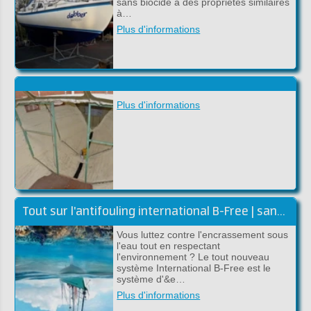
sans biocide a des propriétés similaires
à…
Plus d'informations
Plus d'informations
Tout sur l'antifouling international B-Free | sans biocides
Vous luttez contre l'encrassement sous
l'eau tout en respectant
l'environnement ? Le tout nouveau
système International B-Free est le
système d'&e…
Plus d'informations