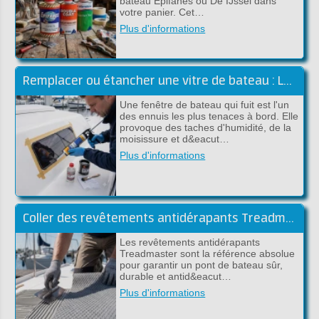
bateau Epifanes ou De IJssel dans
votre panier. Cet…
Plus d'informations
Remplacer ou étancher une vitre de bateau : Le guide complet (Sika)
Une fenêtre de bateau qui fuit est l'un
des ennuis les plus tenaces à bord. Elle
provoque des taches d'humidité, de la
moisissure et d&eacut…
Plus d'informations
Coller des revêtements antidérapants Treadmaster avec de la colle époxy (guide pratique)
Les revêtements antidérapants
Treadmaster sont la référence absolue
pour garantir un pont de bateau sûr,
durable et antid&eacut…
Plus d'informations