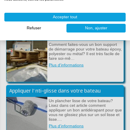
article d’information, nous expli…
Plus d'informations
Accepter tout
Refuser
Non, ajuster
Faire un support de bateau
Comment faites-vous un bon support
de démarrage pour votre bateau époxy,
polyester ou métal? Il est très facile de
faire soi-mê…
Plus d'informations
Appliquer l' nti-glisse dans votre bateau
Un plancher lisse de votre bateau?
Lisez dans cet article comment
appliquer un bon antidérapant pour que
vous ne glissiez plus sur un sol lisse et
lisse.…
Plus d'informations