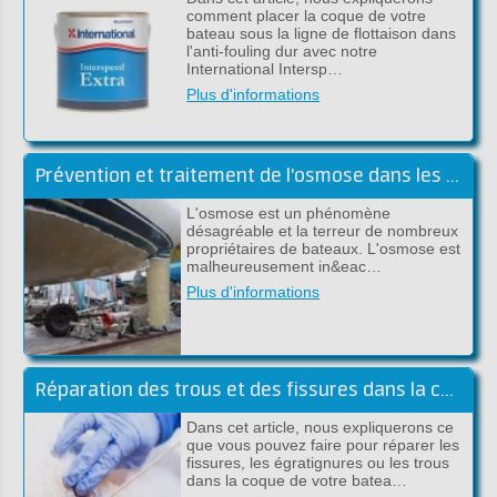
comment placer la coque de votre
bateau sous la ligne de flottaison dans
l'anti-fouling dur avec notre
International Intersp…
Plus d'informations
Prévention et traitement de l'osmose dans les bateaux en polyester
L'osmose est un phénomène
désagréable et la terreur de nombreux
propriétaires de bateaux. L'osmose est
malheureusement in&eac…
Plus d'informations
Réparation des trous et des fissures dans la coque au-dessus de la ligne de flottaison
Dans cet article, nous expliquerons ce
que vous pouvez faire pour réparer les
fissures, les égratignures ou les trous
dans la coque de votre batea…